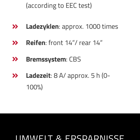
(according to EEC test)
Ladezyklen
: approx. 1000 times
Reifen
: front 14“/ rear 14“
Bremssystem
: CBS
Ladezeit
: 8 A/ approx. 5 h (0-
100%)
UMWELT & ERSPARNISSE