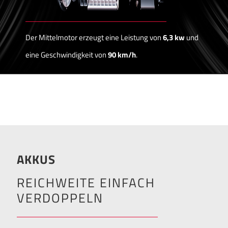
Der Mittelmotor erzeugt eine Leistung von
6,3 kw
und
eine Geschwindigkeit von
90 km/h
.
AKKUS
REICHWEITE EINFACH
VERDOPPELN