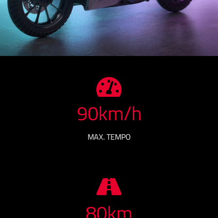
90
km/h
MAX. TEMPO
80
km