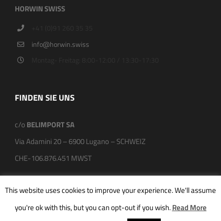
HORWIN SWISS
+41 (0)91 260 35 35
info@horwin.swiss
Montag- Freitag: 8:00-12:00 / 13:30-17:30
FINDEN SIE UNS
c/o
BELIMPORT SA
Via Adamini 20 – 6900 Lugano – SCHWEIZ
CHE-106.876.451 MWST
This website uses cookies to improve your experience. We'll assume
you're ok with this, but you can opt-out if you wish.
Read More
COPYRIGHT 2021 |
HORWIN SWISS
| ALL RIGHTS RESERVED |
IMPRESSUM
|